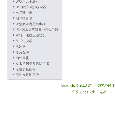
W型污泥干燥机
DSQ动车吹扫收尘器
电厂除尘器
烟尘收集器
W型喷旋离心集尘机
PPCS系列气箱脉冲袋收尘器
对辊干法挤压造粒机
筒式过滤器
脉冲阀
专用配件
油气净化
XTD型陶瓷多管除尘器
活性炭吸附塔
活性炭吸附系统
Copyright © 2010 常州市盟力环保设
联系人：汪先生 电话：0519-8