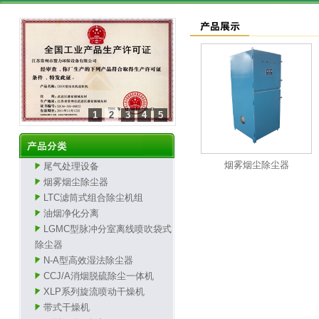
1
2
3
4
5
烟雾烟尘除尘器
尾气处理设备
烟雾烟尘除尘器
LTC滤筒式组合除尘机组
油烟净化分离
LGMC型脉冲分室离线喷吹袋式
除尘器
N-A型高效湿法除尘器
CCJ/A消烟脱硫除尘一体机
XLP系列旋流喷动干燥机
带式干燥机