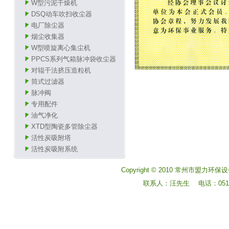
W型污泥干燥机
DSQ动车吹扫收尘器
电厂除尘器
烟尘收集器
W型喷旋离心集尘机
PPCS系列气箱脉冲袋收尘器
对辊干法挤压造粒机
筒式过滤器
脉冲阀
专用配件
油气净化
XTD型陶瓷多管除尘器
活性炭吸附塔
活性炭吸附系统
Copyright © 2010 常州市盟力环保设
联系人：汪先生 电话：0519-8