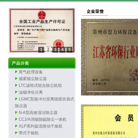
1
2
3
4
5
尾气处理设备
烟雾烟尘除尘器
LTC滤筒式组合除尘机组
油烟净化分离
LGMC型脉冲分室离线喷吹袋式
除尘器
N-A型高效湿法除尘器
CCJ/A消烟脱硫除尘一体机
XLP系列旋流喷动干燥机
带式干燥机