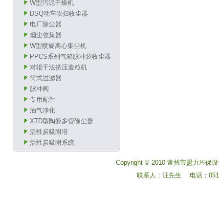
W型污泥干燥机
DSQ动车吹扫收尘器
电厂除尘器
烟尘收集器
W型喷旋离心集尘机
PPCS系列气箱脉冲袋收尘器
对辊干法挤压造粒机
筒式过滤器
脉冲阀
专用配件
油气净化
XTD型陶瓷多管除尘器
活性炭吸附塔
活性炭吸附系统
Copyright © 2010 常州市盟力环保设
联系人：汪先生 电话：0519-8