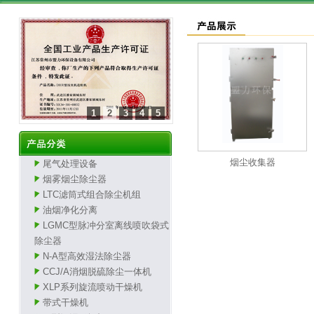
1
2
3
4
5
烟尘收集器
尾气处理设备
烟雾烟尘除尘器
LTC滤筒式组合除尘机组
油烟净化分离
LGMC型脉冲分室离线喷吹袋式
除尘器
N-A型高效湿法除尘器
CCJ/A消烟脱硫除尘一体机
XLP系列旋流喷动干燥机
带式干燥机